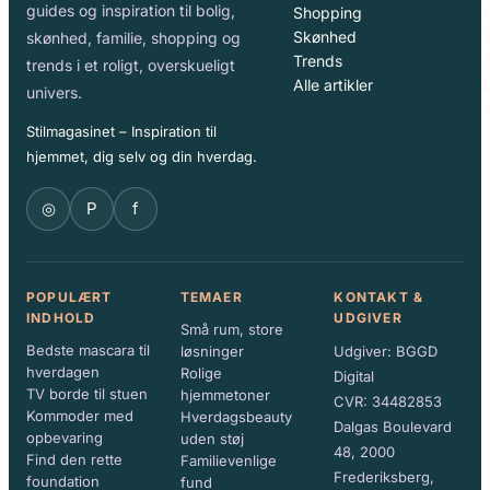
guides og inspiration til bolig,
Shopping
Skønhed
S
skønhed, familie, shopping og
Trends
trends i et roligt, overskueligt
Alle artikler
univers.
Stilmagasinet – Inspiration til
hjemmet, dig selv og din hverdag.
◎
P
f
POPULÆRT
TEMAER
KONTAKT &
INDHOLD
UDGIVER
Små rum, store
Bedste mascara til
løsninger
Udgiver: BGGD
hverdagen
Rolige
Digital
TV borde til stuen
hjemmetoner
CVR: 34482853
Kommoder med
Hverdagsbeauty
Dalgas Boulevard
opbevaring
uden støj
48, 2000
Find den rette
Familievenlige
Frederiksberg,
foundation
fund