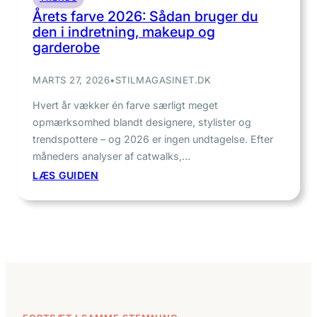
Årets farve 2026: Sådan bruger du
den i indretning, makeup og
garderobe
MARTS 27, 2026
•
STILMAGASINET.DK
Hvert år vækker én farve særligt meget
opmærksomhed blandt designere, stylister og
trendspottere – og 2026 er ingen undtagelse. Efter
måneders analyser af catwalks,…
:
LÆS GUIDEN
ÅRETS
FARVE
2026:
SÅDAN
BRUGER
DU
DEN
I
INDRETNING,