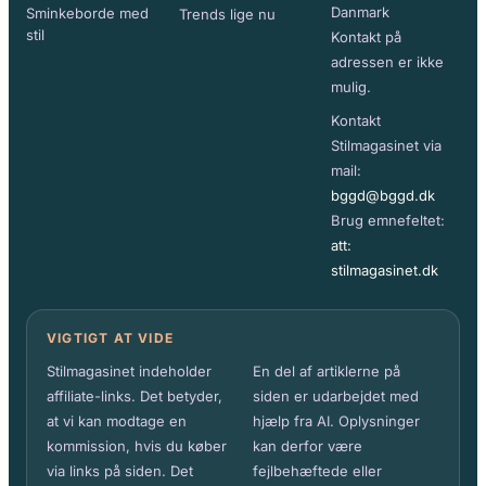
Danmark
Sminkeborde med
Trends lige nu
stil
Kontakt på
adressen er ikke
mulig.
Kontakt
Stilmagasinet via
mail:
bggd@bggd.dk
Brug emnefeltet:
att:
stilmagasinet.dk
VIGTIGT AT VIDE
Stilmagasinet indeholder
En del af artiklerne på
affiliate-links. Det betyder,
siden er udarbejdet med
at vi kan modtage en
hjælp fra AI. Oplysninger
kommission, hvis du køber
kan derfor være
via links på siden. Det
fejlbehæftede eller