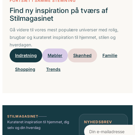
FORTSÆT I SAMME STEMNING
MAKEUP
Find ny inspiration på tværs af
OG
Stilmagasinet
GARDEROBE
Gå videre til vores mest populære universer med rolig,
brugbar og kurateret inspiration til hjemmet, stilen og
hverdagen.
Indretning
Møbler
Skønhed
Familie
Shopping
Trends
STILMAGASINET
Kurateret inspiration til hjemmet, dig
NYHEDSBREV
selv og din hverdag