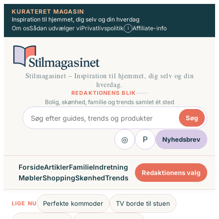
Spring
KURATERET MAGASIN
Inspiration til hjemmet, dig selv og din hverdag
til
Om os
Sådan udvælger vi
Privatlivspolitik
Affiliate-info
i
indhold
Stilmagasinet – Inspiration til hjemmet, dig selv og din
hverdag.
REDAKTIONENS BLIK
Bolig, skønhed, familie og trends samlet ét sted
Søg
◎
P
Nyhedsbrev
Forside
Artikler
Familie
Indretning
Redaktionens valg
Møbler
Shopping
Skønhed
Trends
Perfekte kommoder
TV borde til stuen
LIGE NU