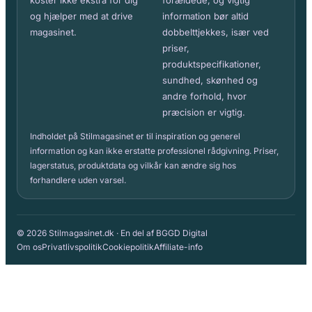
koster ikke ekstra for dig
forældede, og vigtig
og hjælper med at drive
information bør altid
magasinet.
dobbelttjekkes, især ved
priser,
produktspecifikationer,
sundhed, skønhed og
andre forhold, hvor
præcision er vigtig.
Indholdet på Stilmagasinet er til inspiration og generel
information og kan ikke erstatte professionel rådgivning. Priser,
lagerstatus, produktdata og vilkår kan ændre sig hos
forhandlere uden varsel.
© 2026 Stilmagasinet.dk · En del af BGGD Digital
Om os
Privatlivspolitik
Cookiepolitik
Affiliate-info