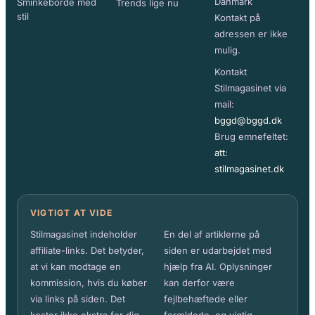
Danmark
Sminkeborde med
Trends lige nu
stil
Kontakt på
adressen er ikke
mulig.
Kontakt
Stilmagasinet via
mail:
bggd@bggd.dk
Brug emnefeltet:
att:
stilmagasinet.dk
VIGTIGT AT VIDE
Stilmagasinet indeholder
En del af artiklerne på
affiliate-links. Det betyder,
siden er udarbejdet med
at vi kan modtage en
hjælp fra AI. Oplysninger
kommission, hvis du køber
kan derfor være
via links på siden. Det
fejlbehæftede eller