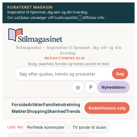
Spring
KURATERET MAGASIN
Inspiration til hjemmet, dig selv og din hverdag
til
Om os
Sådan udvælger vi
Privatlivspolitik
Affiliate-info
i
indhold
Stilmagasinet – Inspiration til hjemmet, dig selv og din
hverdag.
REDAKTIONENS BLIK
Bolig, skønhed, familie og trends samlet ét sted
Søg
◎
P
Nyhedsbrev
Forside
Artikler
Familie
Indretning
Redaktionens valg
Møbler
Shopping
Skønhed
Trends
Perfekte kommoder
TV borde til stuen
LIGE NU