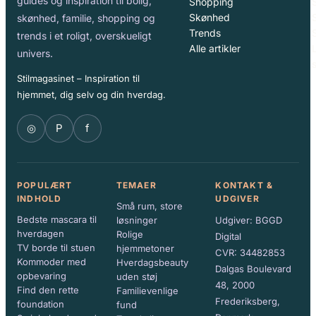
guides og inspiration til bolig,
Shopping
Skønhed
S
skønhed, familie, shopping og
Trends
trends i et roligt, overskueligt
Alle artikler
univers.
Stilmagasinet – Inspiration til
hjemmet, dig selv og din hverdag.
◎
P
f
POPULÆRT
TEMAER
KONTAKT &
INDHOLD
UDGIVER
Små rum, store
Bedste mascara til
løsninger
Udgiver: BGGD
hverdagen
Rolige
Digital
TV borde til stuen
hjemmetoner
CVR: 34482853
Kommoder med
Hverdagsbeauty
Dalgas Boulevard
opbevaring
uden støj
48, 2000
Find den rette
Familievenlige
Frederiksberg,
foundation
fund