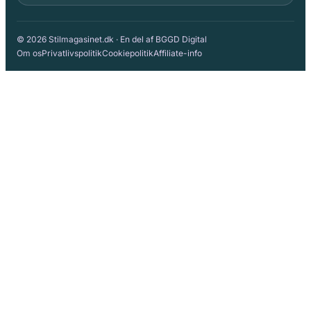
© 2026 Stilmagasinet.dk · En del af BGGD Digital
Om os
Privatlivspolitik
Cookiepolitik
Affiliate-info