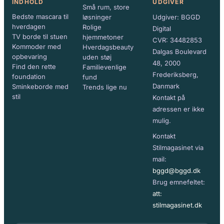
INDHOLD
UDGIVER
Små rum, store
Bedste mascara til
løsninger
Udgiver: BGGD
hverdagen
Rolige
Digital
TV borde til stuen
hjemmetoner
CVR: 34482853
Kommoder med
Hverdagsbeauty
Dalgas Boulevard
opbevaring
uden støj
48, 2000
Find den rette
Familievenlige
Frederiksberg,
foundation
fund
Danmark
Sminkeborde med
Trends lige nu
stil
Kontakt på
adressen er ikke
mulig.
Kontakt
Stilmagasinet via
mail:
bggd@bggd.dk
Brug emnefeltet:
att:
stilmagasinet.dk