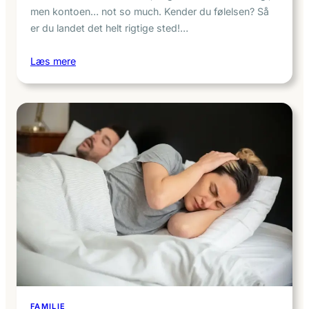
men kontoen… not so much. Kender du følelsen? Så
er du landet det helt rigtige sted!…
Læs mere
FAMILIE