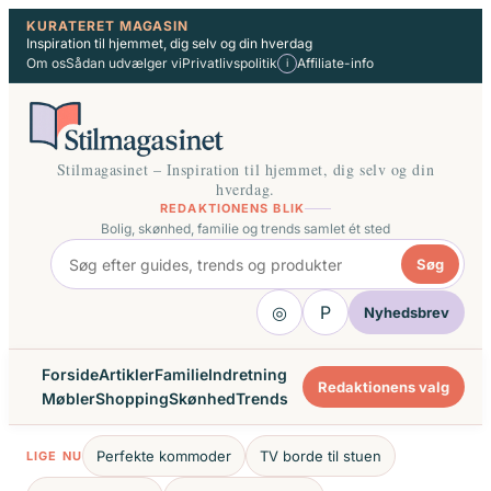
Spring
KURATERET MAGASIN
Inspiration til hjemmet, dig selv og din hverdag
til
Om os
Sådan udvælger vi
Privatlivspolitik
Affiliate-info
i
indhold
Stilmagasinet – Inspiration til hjemmet, dig selv og din
hverdag.
REDAKTIONENS BLIK
Bolig, skønhed, familie og trends samlet ét sted
Søg
◎
P
Nyhedsbrev
Forside
Artikler
Familie
Indretning
Redaktionens valg
Møbler
Shopping
Skønhed
Trends
Perfekte kommoder
TV borde til stuen
LIGE NU