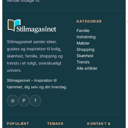
vende tilbage til.
KATEGORIER
Familie
Indretning
Stilmagasinet samler idéer,
Møbler
guides og inspiration til bolig,
Shopping
Skønhed
S
skønhed, familie, shopping og
Trends
trends i et roligt, overskueligt
Alle artikler
univers.
Stilmagasinet – Inspiration til
hjemmet, dig selv og din hverdag.
◎
P
f
POPULÆRT
TEMAER
KONTAKT &