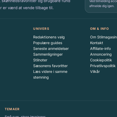
er, skønhedsfavoritter og brugbare fund
Ved tilmelding acce
afmelde dig igen.
r er værd at vende tilbage til.
UNIVERS
OM & INFO
Redaktionens valg
Om Stilmagasin
Populære guides
Kontakt
Seneste anmeldelser
Affiliate-info
Sammenligninger
Annoncering
Stilnoter
Cookiepolitik
Sæsonens favoritter
Privatlivspolitik
Læs videre i samme
Vilkår
stemning
TEMAER
Små rum, store løsninger