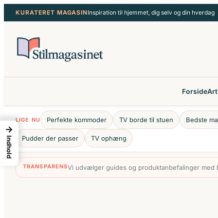
Spring
KURATERET MAGASIN
Inspiration til hjemmet, dig selv og din hverdag
til
indhold
Forside
Art
Perfekte kommoder
TV borde til stuen
Bedste ma
LIGE NU
→
Pudder der passer
TV ophæng
Indhold
TRANSPARENS
Vi udvælger guides og produktanbefalinger med bl