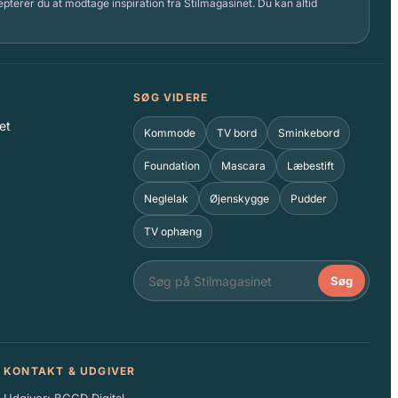
pterer du at modtage inspiration fra Stilmagasinet. Du kan altid
SØG VIDERE
et
Kommode
TV bord
Sminkebord
Foundation
Mascara
Læbestift
Neglelak
Øjenskygge
Pudder
TV ophæng
Søg
KONTAKT & UDGIVER