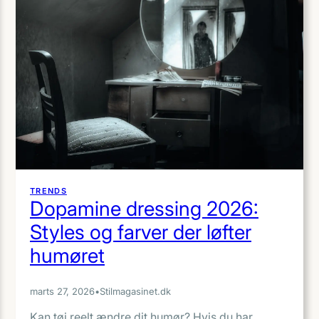
TRENDS
Dopamine dressing 2026:
Styles og farver der løfter
humøret
marts 27, 2026
•
Stilmagasinet.dk
Kan tøj reelt ændre dit humør? Hvis du har