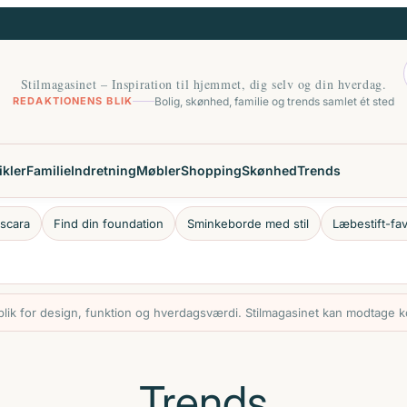
Stilmagasinet – Inspiration til hjemmet, dig selv og din hverdag.
REDAKTIONENS BLIK
Bolig, skønhed, familie og trends samlet ét sted
ikler
Familie
Indretning
Møbler
Shopping
Skønhed
Trends
scara
Find din foundation
Sminkeborde med stil
Læbestift-fav
ik for design, funktion og hverdagsværdi. Stilmagasinet kan modtage ko
Trends