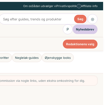
Om os
Sådan udvælger vi
Privatlivspolitik
Affiliate-info
i
◎
Søg
P
Nyhedsbrev
Redaktionens valg
oritter
Neglelak-guides
Øjenskygge looks
mmission via nogle links, uden ekstra omkostning for dig.