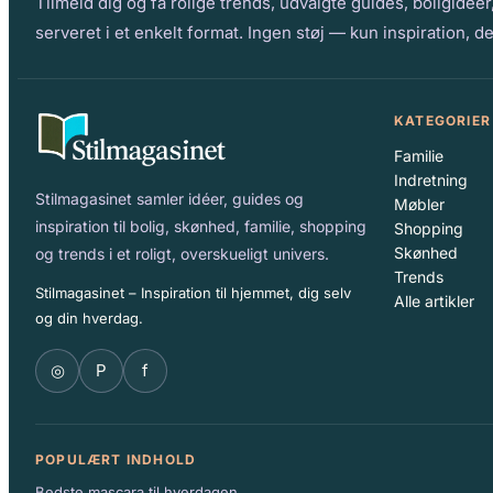
Tilmeld dig og få rolige trends, udvalgte guides, boligidé
serveret i et enkelt format. Ingen støj — kun inspiration, de
KATEGORIER
Familie
Indretning
Stilmagasinet samler idéer, guides og
Møbler
inspiration til bolig, skønhed, familie, shopping
Shopping
Skønhed
og trends i et roligt, overskueligt univers.
Trends
Stilmagasinet – Inspiration til hjemmet, dig selv
Alle artikler
og din hverdag.
◎
P
f
POPULÆRT INDHOLD
Bedste mascara til hverdagen