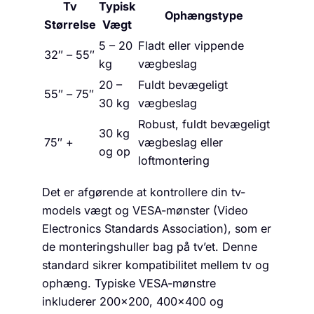
Tv
Typisk
Ophængstype
Størrelse
Vægt
5 – 20
Fladt eller vippende
32″ – 55″
kg
vægbeslag
20 –
Fuldt bevægeligt
55″ – 75″
30 kg
vægbeslag
Robust, fuldt bevægeligt
30 kg
75″ +
vægbeslag eller
og op
loftmontering
Det er afgørende at kontrollere din tv-
models vægt og VESA-mønster (Video
Electronics Standards Association), som er
de monteringshuller bag på tv’et. Denne
standard sikrer kompatibilitet mellem tv og
ophæng. Typiske VESA-mønstre
inkluderer 200×200, 400×400 og