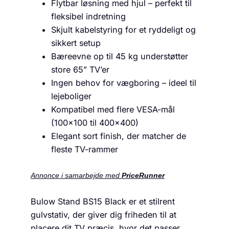
Flytbar løsning med hjul – perfekt til
fleksibel indretning
Skjult kabelstyring for et ryddeligt og
sikkert setup
Bæreevne op til 45 kg understøtter
store 65” TV’er
Ingen behov for vægboring – ideel til
lejeboliger
Kompatibel med flere VESA-mål
(100×100 til 400×400)
Elegant sort finish, der matcher de
fleste TV-rammer
Annonce i samarbejde med
PriceRunner
Bulow Stand BS15 Black er et stilrent
gulvstativ, der giver dig friheden til at
placere dit TV præcis, hvor det passer