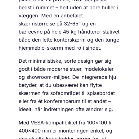
bedst i rummet – helt uden at bore huller i
væggen. Med en anbefalet
skærmstørrelse på 32-65” og en
bæreevne på hele 45 kg håndterer stativet
både den lette kontor­skærm og den tunge
hjemmebio-skærm med ro i sindet.
Det minimalistiske, sorte design gør sig
godt i både moderne stuer, mødelokaler
og showroom-miljøer. De integrerede hjul
betyder, at du ubesværet kan flytte
skærmen fra sofaområdet til spisebordet
eller fra ét konferencerum til et andet –
ideelt, når indretningen ofte ændrer sig.
Med VESA-kompatibilitet fra 100×100 til
400×400 mm er monteringen enkel, og
den skjulte kabelholder sørger for, at