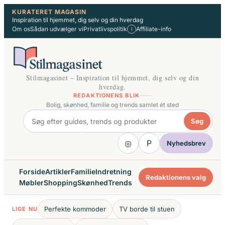
Spring
KURATERET MAGASIN
Inspiration til hjemmet, dig selv og din hverdag
til
Om os
Sådan udvælger vi
Privatlivspolitik
Affiliate-info
i
indhold
Stilmagasinet – Inspiration til hjemmet, dig selv og din
hverdag.
REDAKTIONENS BLIK
Bolig, skønhed, familie og trends samlet ét sted
Søg
◎
P
Nyhedsbrev
Forside
Artikler
Familie
Indretning
Redaktionens valg
Møbler
Shopping
Skønhed
Trends
Perfekte kommoder
TV borde til stuen
LIGE NU