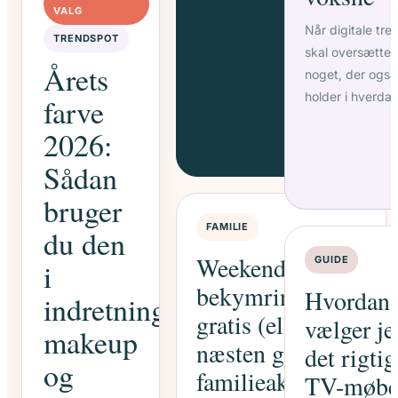
VALG
Når digitale tre
TRENDSPOT
skal oversættes 
Årets
noget, der også
holder i hverda
farve
2026:
Sådan
bruger
FAMILIE
du den
Weekend uden
GUIDE
i
bekymringer: 20
Hvordan
indretning,
gratis (eller
vælger je
makeup
næsten gratis)
det rigtig
og
familieaktiviteter
TV-møbe