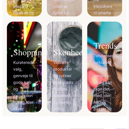
plads til
uden at
klassikere
både ro og
fylde for
til smarte
liv.
meget.
hverdagsfund.
Trends
Shopping
Skønhed
Tendenser
Kuraterede
Velvære,
forklaret i
valg,
produkter
et roligt
genveje til
og rutiner
tempo —
gode køb
med plads
så du kan
og
til både
tage det
inspiration
enkelhed,
med, der
til ting, der
personlig
faktisk
bliver
stil og
passer til
brugt.
effekt.
dig.