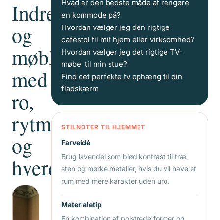
Hvad er den bedste måde at rengøre
Indretning
en kommode på?
og
Hvordan vælger jeg den rigtige
cafestol til mit hjem eller virksomhed?
møbler
Hvordan vælger jeg det rigtige TV-
møbel til min stue?
med
Find det perfekte tv ophæng til din
fladskærm
ro,
rytme
STILNOTER TIL HJEMMET
og
Farveidé
Brug lavendel som blød kontrast til træ,
hverdagsværdi
sten og mørke metaller, hvis du vil have et
rum med mere karakter uden uro.
Materialetip
En kombination af polstrede former og