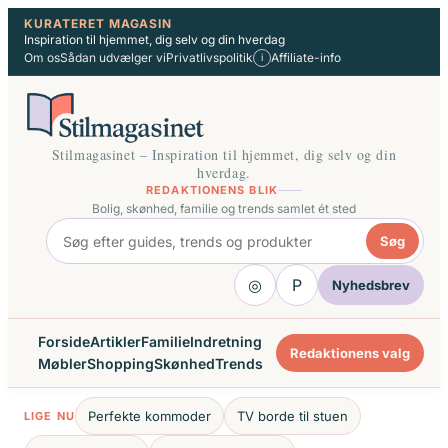
Spring
KURATERET MAGASIN
Inspiration til hjemmet, dig selv og din hverdag
til
Om os
Sådan udvælger vi
Privatlivspolitik
Affiliate-info
i
indhold
Stilmagasinet – Inspiration til hjemmet, dig selv og din
hverdag.
REDAKTIONENS BLIK
Bolig, skønhed, familie og trends samlet ét sted
Søg
◎
P
Nyhedsbrev
Forside
Artikler
Familie
Indretning
Redaktionens valg
Møbler
Shopping
Skønhed
Trends
Perfekte kommoder
TV borde til stuen
LIGE NU