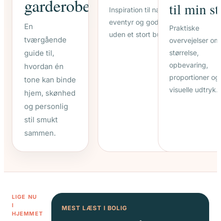
garderobe
til min s
Inspiration til nærvær, små
eventyr og gode stunder
En
Praktiske
uden et stort budget.
tværgående
overvejelser om
størrelse,
guide til,
opbevaring,
hvordan én
proportioner og
tone kan binde
visuelle udtryk.
hjem, skønhed
og personlig
stil smukt
sammen.
LIGE NU
I
MEST LÆST I BOLIG
HJEMMET