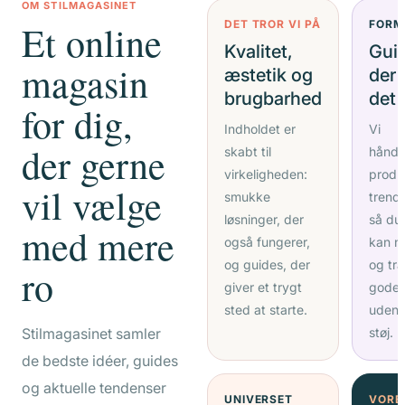
OM STILMAGASINET
Et online
DET TROR VI PÅ
FORM
Kvalitet,
Gui
magasin
æstetik og
der 
brugbarhed
det 
for dig,
Indholdet er
Vi
der gerne
skabt til
håndp
virkeligheden:
produ
vil vælge
smukke
trends
løsninger, der
så du 
med mere
også fungerer,
kan n
og guides, der
og tr
ro
giver et trygt
gode 
sted at starte.
uden 
Stilmagasinet samler
støj.
de bedste idéer, guides
og aktuelle tendenser
UNIVERSET
VORE