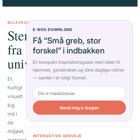
BILLEDEGALLERI
Stemninger
E-BOG DOWNLOAD
Få “Små greb, stor
fra
forskel” i indbakken
universet
En kompakt inspirationsguide med idéer til
hjemmet, garderoben og dine daglige rutiner
— samlet i et roligt format.
Et
hurtigt
visuelt
kig
Send mig e-bogen
ind i
de
miljøer,
INTERAKTIVE GENVEJE