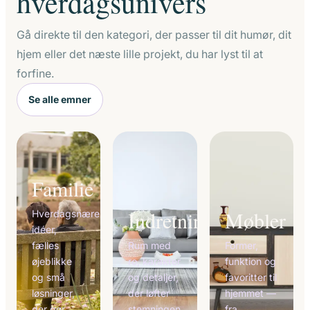
hverdagsunivers
Gå direkte til den kategori, der passer til dit humør, dit
hjem eller det næste lille projekt, du har lyst til at
forfine.
Se alle emner
Familie
Indretning
Møbler
Hverdagsnære
idéer,
fælles
Rum med
Former,
øjeblikke
ro, karakter
funktion og
og små
og detaljer,
favoritter til
løsninger,
der løfter
hjemmet —
der gør
stemningen
fra