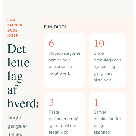
SMÅ
PAUSER,
FUN FACTS
GODE
IDÉER
6
10
Det
Hovedkategorier
Store
lette
samler hele
produktguides
universet i ét
hjælper dig i
lag
roligt overblik.
gang med
sikre valg.
af
hverdagsinspiration
3
1
Faste
Samlet
Nogle
pejlemærker går
destination for
gange er
igen: funktion,
bolig,
æstetik og
skønhed,
det ikke