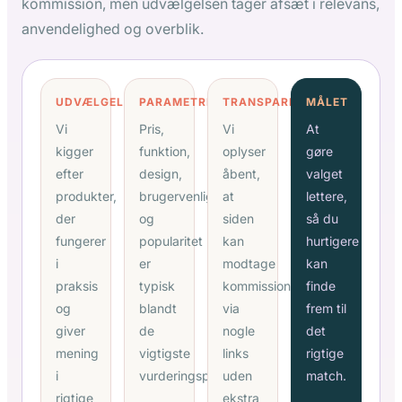
kommission, men udvælgelsen tager afsæt i relevans,
anvendelighed og overblik.
UDVÆLGELSE
PARAMETRE
TRANSPARENS
MÅLET
Vi
Pris,
Vi
At
kigger
funktion,
oplyser
gøre
efter
design,
åbent,
valget
produkter,
brugervenlighed
at
lettere,
der
og
siden
så du
fungerer
popularitet
kan
hurtigere
i
er
modtage
kan
praksis
typisk
kommission
finde
og
blandt
via
frem til
giver
de
nogle
det
mening
vigtigste
links
rigtige
i
vurderingspunkter.
uden
match.
rigtige
ekstra