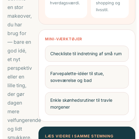
hverdagsværdi.
shopping og
en stor
livsstil.
makeover,
du har
brug for
MINI-VÆRKTØJER
— bare en
god idé,
Checkliste til indretning af små rum
et nyt
perspektiv
Farvepalette-idéer til stue,
eller en
soveværelse og bad
lille ting,
der gør
Enkle skønhedsrutiner til travle
dagen
morgener
mere
velfungerende
og lidt
LÆS VIDERE I SAMME STEMNING
smukkere.