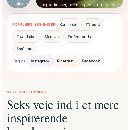
●
uden
ingredienser, rutiner og velvære uden
overflødigt
hype.
fyld
Kommode
TV bord
POPULÆRE SØGNINGER
Foundation
Mascara
Forårstrends
Små rum
Følg os:
Instagram
Pinterest
Facebook
VÆLG DIN STEMNING
Seks veje ind i et mere
inspirerende