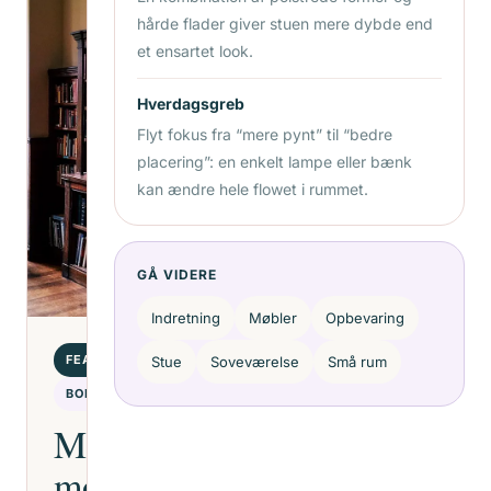
hårde flader giver stuen mere dybde end
et ensartet look.
Hverdagsgreb
Flyt fokus fra “mere pynt” til “bedre
placering”: en enkelt lampe eller bænk
kan ændre hele flowet i rummet.
GÅ VIDERE
Indretning
Møbler
Opbevaring
FEATURE
Stue
Soveværelse
Små rum
BOLIGTRENDS
Materialer,
mønstre