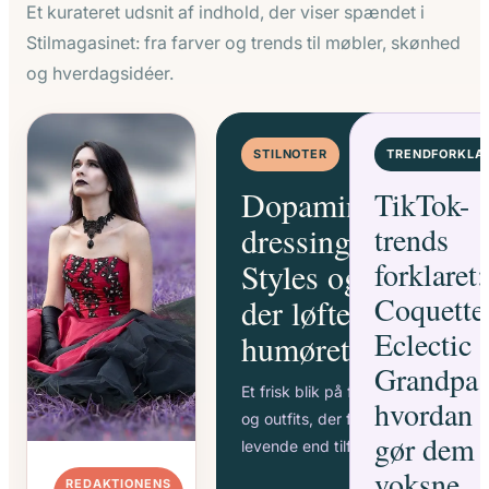
Et kurateret udsnit af indhold, der viser spændet i
Stilmagasinet: fra farver og trends til møbler, skønhed
og hverdagsidéer.
STILNOTER
TRENDFORKLA
Dopamine
TikTok-
dressing 2026:
trends
forklaret:
Styles og farver
Coquette
der løfter
Eclectic
humøret
Grandpa 
Et frisk blik på farver, energi
hvordan 
og outfits, der føles mere
gør dem
levende end tilfældige.
voksne
REDAKTIONENS