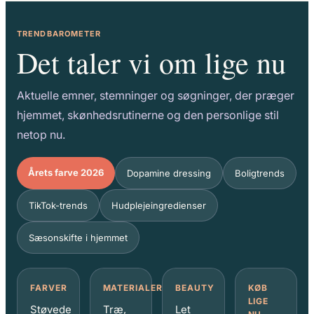
TRENDBAROMETER
Det taler vi om lige nu
Aktuelle emner, stemninger og søgninger, der præger
hjemmet, skønhedsrutinerne og den personlige stil
netop nu.
Årets farve 2026
Dopamine dressing
Boligtrends
TikTok-trends
Hudplejeingredienser
Sæsonskifte i hjemmet
FARVER
MATERIALER
BEAUTY
KØB
LIGE
Støvede
Træ,
Let