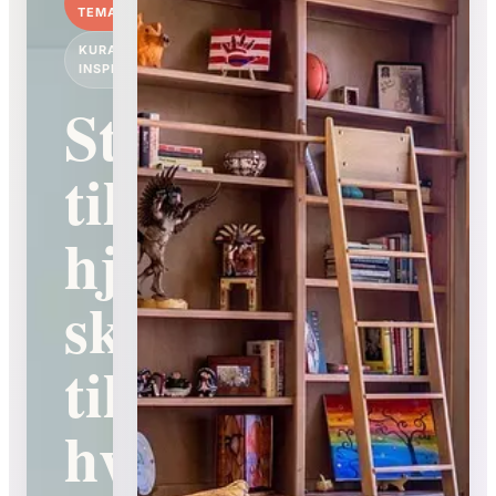
TEMA
KURATERET
INSPIRATION
Stil
til
hjemmet,
skønhed
til
hverdagen