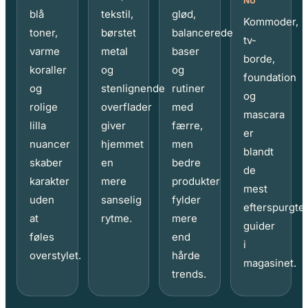
NU
blå
tekstil,
glød,
Kommoder,
toner,
børstet
balancerede
tv-
varme
metal
baser
borde,
koraller
og
og
foundation
og
stenlignende
rutiner
og
rolige
overflader
med
mascara
lilla
giver
færre,
er
nuancer
hjemmet
men
blandt
skaber
en
bedre
de
karakter
mere
produkter
mest
uden
sanselig
fylder
efterspurgte
at
rytme.
mere
guider
føles
end
i
overstylet.
hårde
magasinet.
trends.