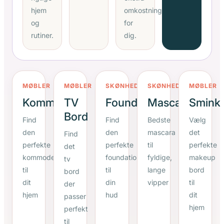
hjem
omkostning
og
for
rutiner.
dig.
MØBLER
MØBLER
SKØNHED
SKØNHED
MØBLER
Kommode
TV
Foundation
Mascara
Smink
Bord
Find
Find
Bedste
Vælg
den
den
mascara
det
Find
perfekte
perfekte
til
perfekte
det
kommode
foundation
fyldige,
makeup
tv
til
til
lange
bord
bord
dit
din
vipper
til
der
hjem
hud
dit
passer
hjem
perfekt
til