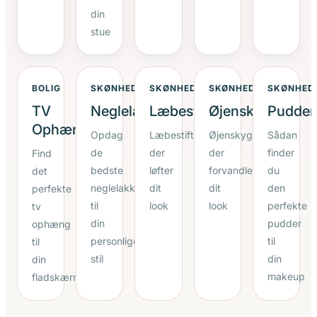
din
stue
BOLIG
SKØNHED
SKØNHED
SKØNHED
SKØNHED
TV
Neglelak
Læbestift
Øjenskygge
Pudder
Ophæng
Opdag
Læbestift
Øjenskygge
Sådan
de
der
der
finder
Find
bedste
løfter
forvandler
du
det
neglelakker
dit
dit
den
perfekte
til
look
look
perfekte
tv
din
pudder
ophæng
personlige
til
til
stil
din
din
makeup
fladskærm