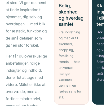
ét sted. Vi gør det nemt
Bolig,
Klar
at finde inspiration til
skønhed
insp
hjemmet, dig selv og
og hverdag
i dit
samlet
tem
hverdagen — med blik
for æstetik, funktion og
Fra indretning
Dyk n
de små detaljer, som
og møbler til
idéern
skønhed,
bagho
gør en stor forskel.
shopping,
og ve
Her får du overskuelige
familie og
tilbag
trends — hele
Stilm
anbefalinger, rolige
universet
er skab
indsigter og indhold,
hænger
små p
der er let at tage med
sammen
store 
videre. Målet er ikke at
gennem en
overvælde, men at
fælles sans for
stil.
forfine: mindre tvivl,
mere stil og bedre