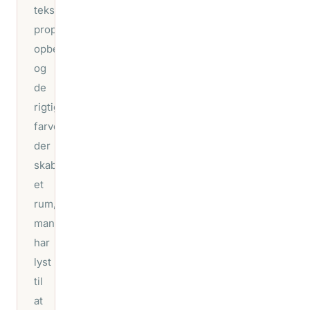
teksturer,
proportioner,
opbevaring
og
de
rigtige
farvevalg,
der
skaber
et
rum,
man
har
lyst
til
at