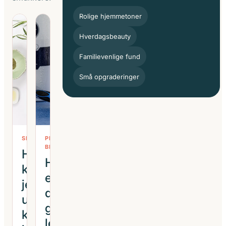
Rolige hjemmetoner
Hverdagsbeauty
Familievenlige fund
Små opgraderinger
SKØNHED
PRAKTISK
BEAUTY
Hvordan
Hvad
kan
er
jeg
den
undgå
gennemsnitlige
klumper
levetid