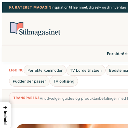
Spring
KURATERET MAGASIN
Inspiration til hjemmet, dig selv og din hverdag
til
indhold
Forside
Art
Perfekte kommoder
TV borde til stuen
Bedste ma
LIGE NU
Pudder der passer
TV ophæng
TRANSPARENS
Vi udvælger guides og produktanbefalinger med bl
→
Indhold