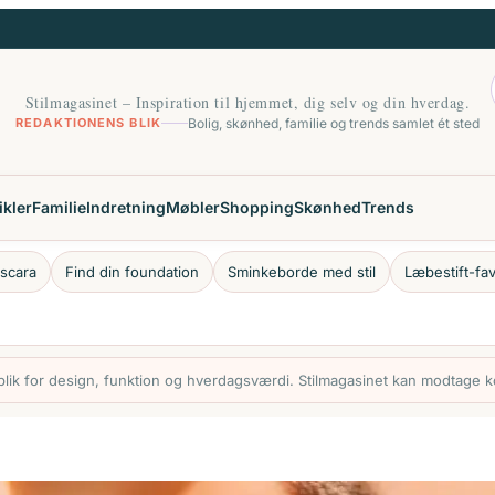
Stilmagasinet – Inspiration til hjemmet, dig selv og din hverdag.
REDAKTIONENS BLIK
Bolig, skønhed, familie og trends samlet ét sted
ikler
Familie
Indretning
Møbler
Shopping
Skønhed
Trends
scara
Find din foundation
Sminkeborde med stil
Læbestift-fav
ik for design, funktion og hverdagsværdi. Stilmagasinet kan modtage ko