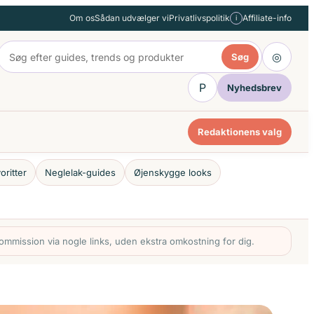
Om os
Sådan udvælger vi
Privatlivspolitik
Affiliate-info
i
◎
Søg
P
Nyhedsbrev
Redaktionens valg
oritter
Neglelak-guides
Øjenskygge looks
mmission via nogle links, uden ekstra omkostning for dig.