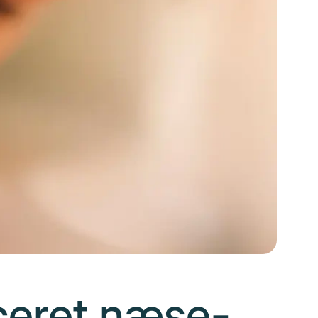
nceret næse-