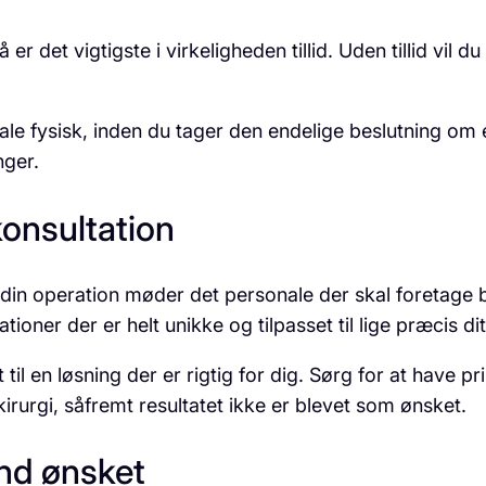
 er det vigtigste i virkeligheden tillid. Uden tillid vil 
e fysisk, inden du tager den endelige beslutning om e
nger.
konsultation
g din operation møder det personale der skal foretage b
tioner der er helt unikke og tilpasset til lige præcis di
t til en løsning der er rigtig for dig. Sørg for at have p
irurgi, såfremt resultatet ikke er blevet som ønsket.
end ønsket