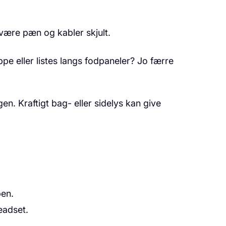
 være pæn og kabler skjult.
e eller listes langs fodpaneler? Jo færre
en. Kraftigt bag- eller sidelys kan give
pen.
eadset.