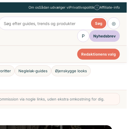
Om os
Sådan udvælger vi
Privatlivspolitik
Affiliate-info
i
◎
Søg
P
Nyhedsbrev
Redaktionens valg
oritter
Neglelak-guides
Øjenskygge looks
mmission via nogle links, uden ekstra omkostning for dig.