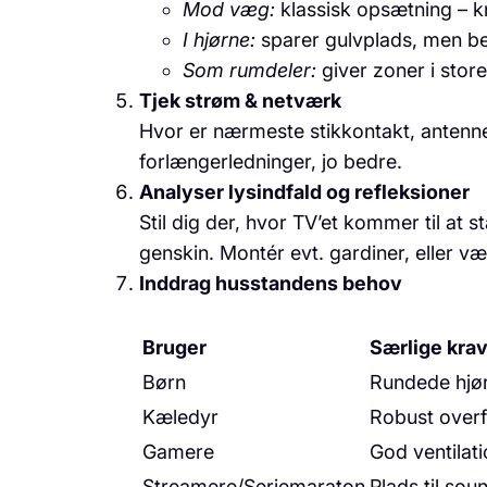
Mod væg:
klassisk opsætning – kr
I hjørne:
sparer gulvplads, men b
Som rumdeler:
giver zoner i stor
Tjek strøm & netværk
Hvor er nærmeste stikkontakt, antenne
forlængerledninger, jo bedre.
Analyser lysindfald og refleksioner
Stil dig der, hvor TV’et kommer til at s
genskin. Montér evt. gardiner, eller v
Inddrag husstandens behov
Bruger
Særlige kra
Børn
Rundede hjørn
Kæledyr
Robust overfl
Gamere
God ventilati
Streamere/Seriemaraton
Plads til sou