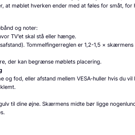
r, at møblet hverken ender med at føles for småt, for hø
ebånd og noter:
or TV’et skal stå eller hænge.
fstand). Tommelfingerreglen er 1,2-1,5 × skærmens d
øre, der kan begrænse møblets placering.
g
og fod, eller afstand mellem VESA-huller hvis du vil 
 klemt.
gulv til dine øjne. Skærmens midte bør ligge nogenlun
s.