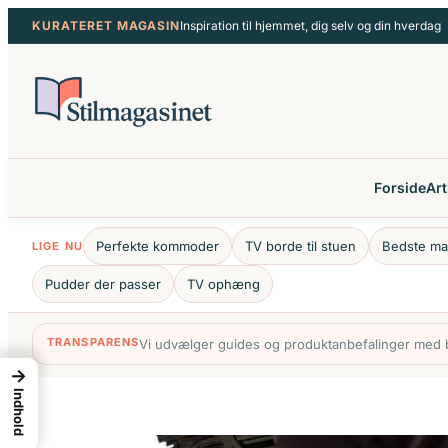
Spring
KURATERET MAGASIN
Inspiration til hjemmet, dig selv og din hverdag
til
indhold
Forside
Art
Perfekte kommoder
TV borde til stuen
Bedste ma
LIGE NU
Pudder der passer
TV ophæng
TRANSPARENS
Vi udvælger guides og produktanbefalinger med bl
→
Indhold