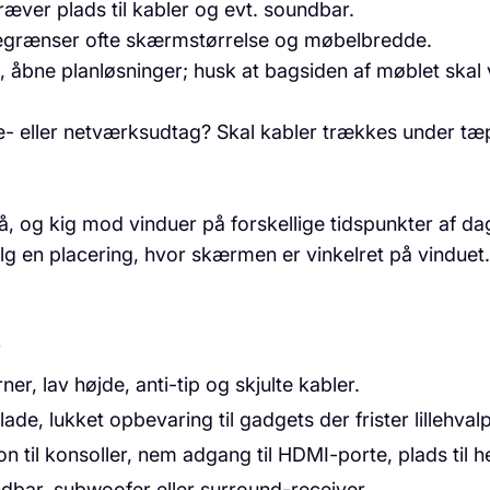
æver plads til kabler og evt. soundbar.
egrænser ofte skærmstørrelse og møbelbredde.
e, åbne planløsninger; husk at bagsiden af møblet skal
- eller netværksudtag? Skal kabler trækkes under tæpp
tå, og kig mod vinduer på forskellige tidspunkter af dag
ælg en placering, hvor skærmen er vinkelret på vinduet.
v
er, lav højde, anti-tip og skjulte kabler.
ade, lukket opbevaring til gadgets der frister lillehval
on til konsoller, nem adgang til HDMI-porte, plads til h
ndbar, subwoofer eller surround-receiver.