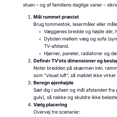
stuen – og af familiens daglige vaner – sikre
Mål rummet præcist
Brug tommestok, lasermåler eller mål
Væggenes bredde og højde dér, hv
Dybden mellem væg og sofa (synsa
TV-afstand.
Hjørner, paneler, radiatorer og d
Definér TV’ets dimensioner og besla
Notér bredden på skærmen inkl. ramme 
som “visuel luft”, så møblet ikke virker
Beregn øjenhøjde
Sæt dig i sofaen og mål afstanden fra 
gulv), så nakke og skuldre ikke belaste
Vælg placering
Overvej tre scenarier: