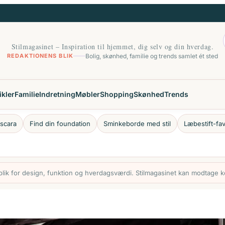
Stilmagasinet – Inspiration til hjemmet, dig selv og din hverdag.
REDAKTIONENS BLIK
Bolig, skønhed, familie og trends samlet ét sted
ikler
Familie
Indretning
Møbler
Shopping
Skønhed
Trends
scara
Find din foundation
Sminkeborde med stil
Læbestift-fav
ik for design, funktion og hverdagsværdi. Stilmagasinet kan modtage ko