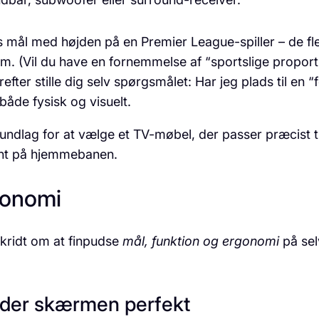
s mål med højden på en Premier League-spiller – de fles
dem. (Vil du have en fornemmelse af “sportslige propor
efter stille dig selv spørgsmålet: Har jeg plads til en 
både fysisk og visuelt.
grundlag for at vælge et TV-møbel, der passer præcist 
oint på hjemmebanen.
gonomi
kridt om at fin­pudse
mål, funktion og ergonomi
på sel
dder skærmen perfekt